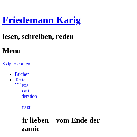
Friedemann Karig
lesen, schreiben, reden
Menu
Skip to content
Bücher
Texte
Videos
podcast
Moderation
Vita
Kontakt
Wie wir lieben – vom Ende der
Monogamie