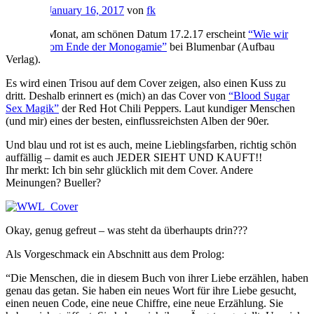
Gepostet
January 16, 2017
von
fk
In einem Monat, am schönen Datum 17.2.17 erscheint
“Wie wir
lieben – vom Ende der Monogamie”
bei Blumenbar (Aufbau
Verlag).
Es wird einen Trisou auf dem Cover zeigen, also einen Kuss zu
dritt. Deshalb erinnert es (mich) an das Cover von
“Blood Sugar
Sex Magik”
der Red Hot Chili Peppers. Laut kundiger Menschen
(und mir) eines der besten, einflussreichsten Alben der 90er.
Und blau und rot ist es auch, meine Lieblingsfarben, richtig schön
auffällig – damit es auch JEDER SIEHT UND KAUFT!!
Ihr merkt: Ich bin sehr glücklich mit dem Cover. Andere
Meinungen? Bueller?
Okay, genug gefreut – was steht da überhaupts drin???
Als Vorgeschmack ein Abschnitt aus dem Prolog:
“Die Menschen, die in diesem Buch von ihrer Liebe erzählen, haben
genau das getan. Sie haben ein neues Wort für ihre Liebe gesucht,
einen neuen Code, eine neue Chiffre, eine neue Erzählung. Sie