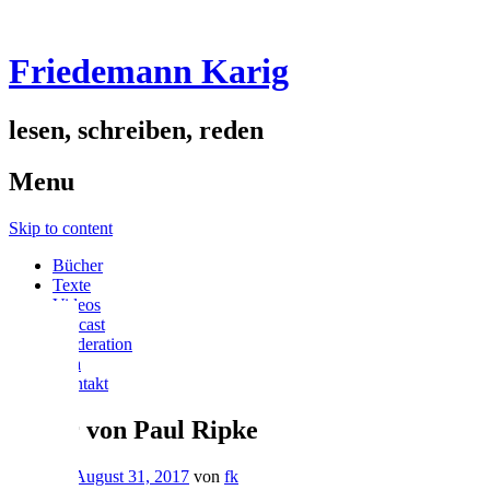
Friedemann Karig
lesen, schreiben, reden
Menu
Skip to content
Bücher
Texte
Videos
podcast
Moderation
Vita
Kontakt
Bilder von Paul Ripke
Gepostet
August 31, 2017
von
fk