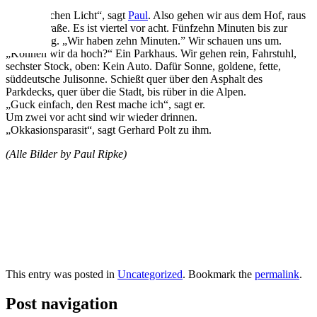
„Wir brauchen Licht“, sagt
Paul
. Also gehen wir aus dem Hof, raus
auf die Straße. Es ist viertel vor acht. Fünfzehn Minuten bis zur
Vorstellung. „Wir haben zehn Minuten.” Wir schauen uns um.
„Können wir da hoch?“ Ein Parkhaus. Wir gehen rein, Fahrstuhl,
sechster Stock, oben: Kein Auto. Dafür Sonne, goldene, fette,
süddeutsche Julisonne. Schießt quer über den Asphalt des
Parkdecks, quer über die Stadt, bis rüber in die Alpen.
„Guck einfach, den Rest mache ich“, sagt er.
Um zwei vor acht sind wir wieder drinnen.
„Okkasionsparasit“, sagt Gerhard Polt zu ihm.
(Alle Bilder by Paul Ripke)
This entry was posted in
Uncategorized
. Bookmark the
permalink
.
Post navigation