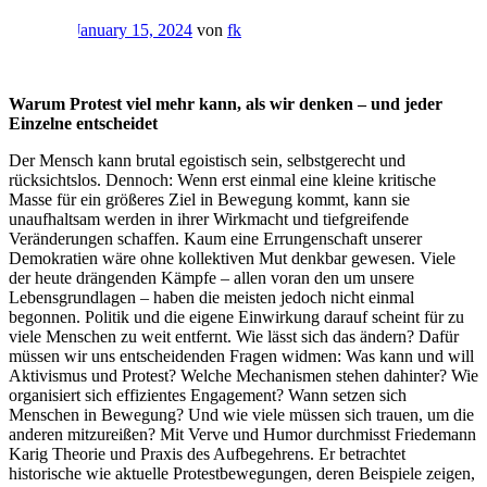
Gepostet
January 15, 2024
von
fk
Warum Protest viel mehr kann, als wir denken – und jeder
Einzelne entscheidet
Der Mensch kann brutal egoistisch sein, selbstgerecht und
rücksichtslos. Dennoch: Wenn erst einmal eine kleine kritische
Masse für ein größeres Ziel in Bewegung kommt, kann sie
unaufhaltsam werden in ihrer Wirkmacht und tiefgreifende
Veränderungen schaffen. Kaum eine Errungenschaft unserer
Demokratien wäre ohne kollektiven Mut denkbar gewesen. Viele
der heute drängenden Kämpfe ‒ allen voran den um unsere
Lebensgrundlagen ‒ haben die meisten jedoch nicht einmal
begonnen. Politik und die eigene Einwirkung darauf scheint für zu
viele Menschen zu weit entfernt. Wie lässt sich das ändern? Dafür
müssen wir uns entscheidenden Fragen widmen: Was kann und will
Aktivismus und Protest? Welche Mechanismen stehen dahinter? Wie
organisiert sich effizientes Engagement? Wann setzen sich
Menschen in Bewegung? Und wie viele müssen sich trauen, um die
anderen mitzureißen? Mit Verve und Humor durchmisst Friedemann
Karig Theorie und Praxis des Aufbegehrens. Er betrachtet
historische wie aktuelle Protestbewegungen, deren Beispiele zeigen,