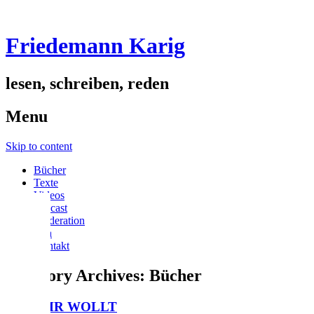
Friedemann Karig
lesen, schreiben, reden
Menu
Skip to content
Bücher
Texte
Videos
podcast
Moderation
Vita
Kontakt
Category Archives:
Bücher
WAS IHR WOLLT